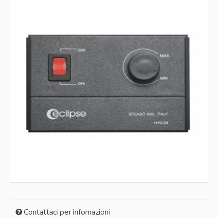
Galleggianti
Interruttori
Isolanti
Loctite
Materiali saldatura
Morsettiere
Motori
Nastri
Pinze
Portacondensatori
Pressacavi
Pressostati
Protettori termici
Pulsantiere
Raddrizzatori
Strumenti di misura
Tegolini
Tenute meccaniche
Tubetti
Utensili
Ventilatori
Ventole
Vernici
Contattaci per infomazioni