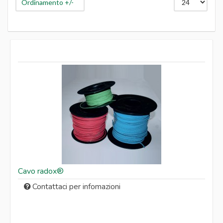
Galleggianti
Ordinamento +/-
Interruttori
Isolanti
Loctite
Materiali saldatura
Morsettiere
Motori
Nastri
Pinze
Portacondensatori
Pressacavi
Pressostati
Protettori termici
Pulsantiere
Raddrizzatori
Strumenti di misura
Tegolini
Tenute meccaniche
Cavo radox®
Tubetti
Utensili
Contattaci per infomazioni
Ventilatori
Ventole
Vernici