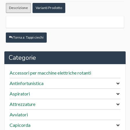
Servizi
Descrizione
Varianti Prodotto
Lavora con noi
Area Riservata
Torna a: Tappi ciechi
Contatti
Categorie
Privacy Cookies Policy
Accessori per macchine elettriche rotanti
Antinfortunistica
Aspiratori
Attrezzature
Avviatori
Capicorda