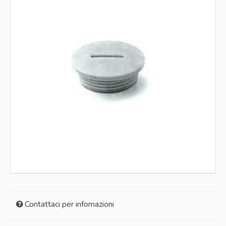
Galleggianti
Interruttori
Isolanti
Loctite
Materiali saldatura
Morsettiere
Motori
Nastri
Pinze
Portacondensatori
Pressacavi
Pressostati
Protettori termici
Pulsantiere
Raddrizzatori
Strumenti di misura
Tegolini
Tenute meccaniche
Tubetti
Utensili
Ventilatori
Contattaci per infomazioni
Ventole
Vernici